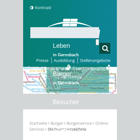
Kontrast
Leben
in Gernsbach
Presse
Ausbildung
Stellenangebote
Gebärdensprache
Leichte Sprache
Bürger
Sightseeing
in Gernsbach
Besucher
in Gernsbach
Startseite
Bürger
Bürgerservice
Online-
Services
Stichwortverzeichnis
Erleben
in Gernsbach