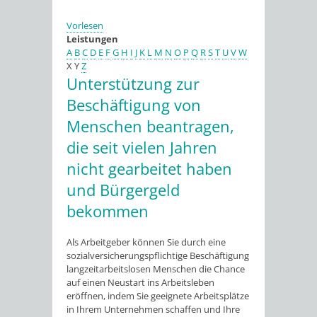
Vorlesen
Leistungen
A
B
C
D
E
F
G
H
I
J
K
L
M
N
O
P
Q
R
S
T
U
V
W
X
Y
Z
Unterstützung zur
Beschäftigung von
Menschen beantragen,
die seit vielen Jahren
nicht gearbeitet haben
und Bürgergeld
bekommen
Als Arbeitgeber können Sie durch eine
sozialversicherungspflichtige Beschäftigung
langzeitarbeitslosen Menschen die Chance
auf einen Neustart ins Arbeitsleben
eröffnen, indem Sie geeignete Arbeitsplätze
in Ihrem Unternehmen schaffen und Ihre