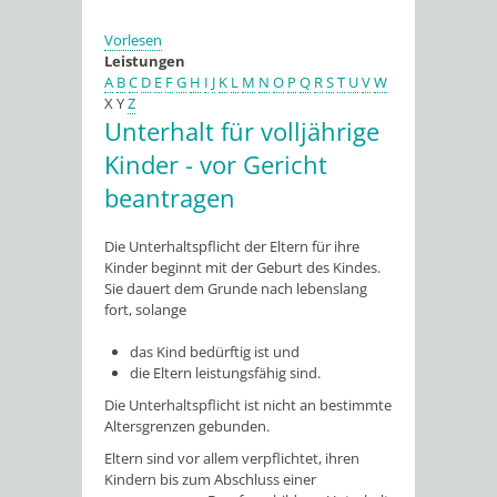
Vorlesen
Leistungen
A
B
C
D
E
F
G
H
I
J
K
L
M
N
O
P
Q
R
S
T
U
V
W
X
Y
Z
Unterhalt für volljährige
Kinder - vor Gericht
beantragen
Die Unterhaltspflicht der Eltern für ihre
Kinder beginnt mit der Geburt des Kindes.
Sie dauert dem Grunde nach lebenslang
fort, solange
das Kind bedürftig ist und
die Eltern leistungsfähig sind.
Die Unterhaltspflicht ist nicht an bestimmte
Altersgrenzen gebunden.
Eltern sind vor allem verpflichtet, ihren
Kindern bis zum Abschluss einer