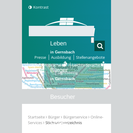
Kontrast
Leben
in Gernsbach
Presse
Ausbildung
Stellenangebote
Gebärdensprache
Leichte Sprache
Bürger
Sightseeing
in Gernsbach
Besucher
in Gernsbach
Startseite
Bürger
Bürgerservice
Online-
Services
Stichwortverzeichnis
Erleben
in Gernsbach