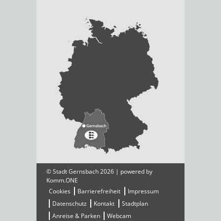
© Stadt Gernsbach 2026 | powered by
Komm.ONE
Cookies
Barrierefreiheit
Impressum
Datenschutz
Kontakt
Stadtplan
Anreise & Parken
Webcam