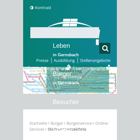
Kontrast
Leben
in Gernsbach
Presse
Ausbildung
Stellenangebote
Gebärdensprache
Leichte Sprache
Bürger
Sightseeing
in Gernsbach
Besucher
in Gernsbach
Startseite
Bürger
Bürgerservice
Online-
Services
Stichwortverzeichnis
Erleben
in Gernsbach