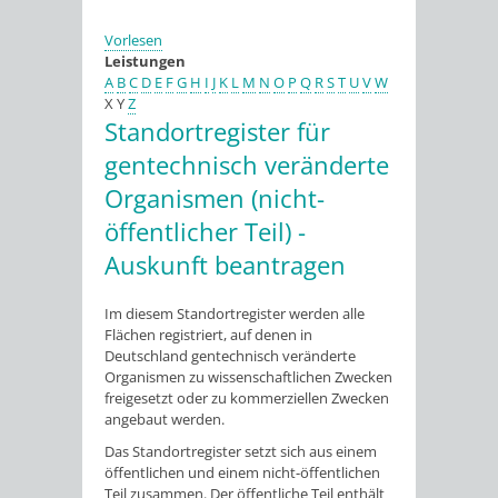
Vorlesen
Leistungen
A
B
C
D
E
F
G
H
I
J
K
L
M
N
O
P
Q
R
S
T
U
V
W
X
Y
Z
Standortregister für
gentechnisch veränderte
Organismen (nicht-
öffentlicher Teil) -
Auskunft beantragen
Im diesem Standortregister werden alle
Flächen registriert, auf denen in
Deutschland gentechnisch veränderte
Organismen zu wissenschaftlichen Zwecken
freigesetzt oder zu kommerziellen Zwecken
angebaut werden.
Das Standortregister setzt sich aus einem
öffentlichen und einem nicht-öffentlichen
Teil zusammen. Der öffentliche Teil enthält