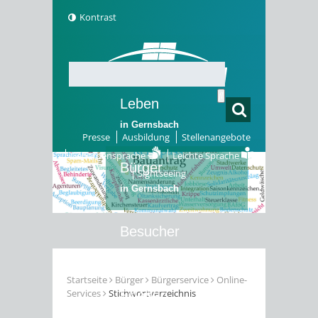
Kontrast
Leben
in Gernsbach
Presse
Ausbildung
Stellenangebote
Gebärdensprache
Leichte Sprache
Bürger
Sightseeing
in Gernsbach
Besucher
in Gernsbach
Startseite
Bürger
Bürgerservice
Online-
Services
Stichwortverzeichnis
Erleben
in Gernsbach