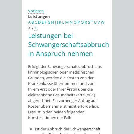
Vorlesen
Leistungen
A
B
C
D
E
F
G
H
I
J
K
L
M
N
O
P
Q
R
S
T
U
V
W
X
Y
Z
Leistungen bei
Schwangerschaftsabbruch
in Anspruch nehmen
Erfolgt der Schwangerschaftsabbruch aus
kriminologischen oder medizinischen
Gründen, werden die Kosten von der
Krankenkasse übernommen und von
Ihrem Arzt oder Ihrer Ärztin über die
elektronische Gesundheitskarte (eGK)
abgerechnet. Ein vorheriger Antrag auf
Kostenübernahme ist nicht erforderlich.
Dies ist in den beiden folgenden
Konstellationen der Fall:
Ist der Abbruch der Schwangerschaft