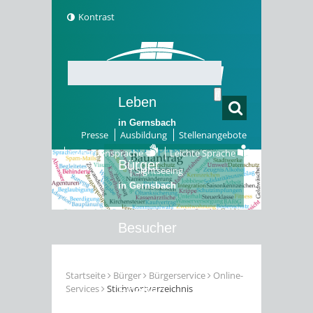
Kontrast
Leben
in Gernsbach
Presse
Ausbildung
Stellenangebote
Gebärdensprache
Leichte Sprache
Bürger
Sightseeing
in Gernsbach
Besucher
in Gernsbach
Startseite
Bürger
Bürgerservice
Online-
Services
Stichwortverzeichnis
Erleben
in Gernsbach