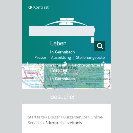
Kontrast
Leben
in Gernsbach
Presse
Ausbildung
Stellenangebote
Gebärdensprache
Leichte Sprache
Bürger
Sightseeing
in Gernsbach
Besucher
in Gernsbach
Startseite
Bürger
Bürgerservice
Online-
Services
Stichwortverzeichnis
Erleben
in Gernsbach