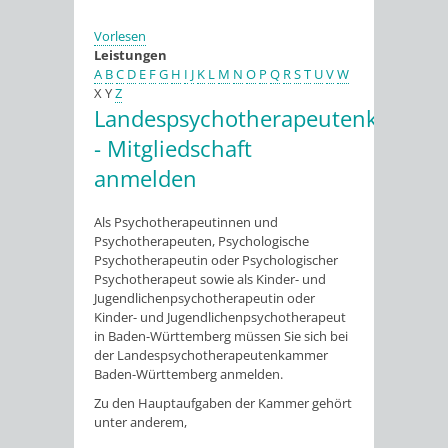
Vorlesen
Leistungen
A
B
C
D
E
F
G
H
I
J
K
L
M
N
O
P
Q
R
S
T
U
V
W
X
Y
Z
Landespsychotherapeutenkamme
- Mitgliedschaft
anmelden
Als Psychotherapeutinnen und
Psychotherapeuten, Psychologische
Psychotherapeutin oder Psychologischer
Psychotherapeut sowie als Kinder- und
Jugendlichenpsychotherapeutin oder
Kinder- und Jugendlichenpsychotherapeut
in Baden-Württemberg müssen Sie sich bei
der Landespsychotherapeutenkammer
Baden-Württemberg anmelden.
Zu den Hauptaufgaben der Kammer gehört
unter anderem,