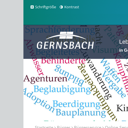
Schriftgröße
Kontrast
Le
in 
Sta
Startseite
Bürger
Bürgerservice
Online-Serv