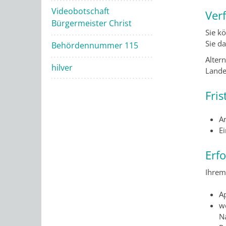
Videobotschaft
Ver
Bürgermeister Christ
Sie k
Sie d
Behördennummer 115
Alter
hilver
Lande
Fris
A
E
Erf
Ihrem
A
w
N