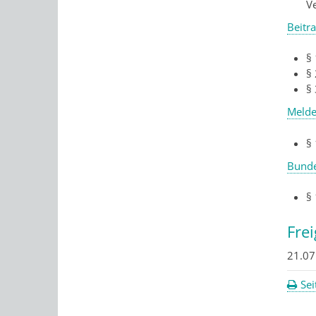
V
Beitr
§ 
§ 
§
Melde
§
Bunde
§
Fre
21.07
Sei