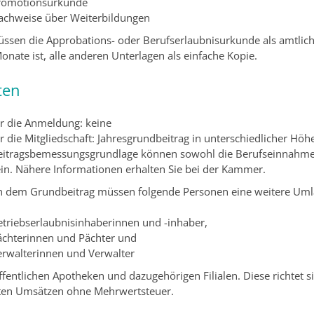
romotionsurkunde
achweise über Weiterbildungen
üssen die Approbations- oder Berufserlaubnisurkunde als amtlich b
onate ist, alle anderen Unterlagen als einfache Kopie.
ten
ür die Anmeldung: keine
r die Mitgliedschaft: Jahresgrundbeitrag in unterschiedlicher Höh
eitragsbemessungsgrundlage können sowohl die Berufseinnahmen 
ein. Nähere Informationen erhalten Sie bei der Kammer.
 dem Grundbeitrag müssen folgende Personen eine weitere Uml
etriebserlaubnisinhaberinnen und -inhaber,
ächterinnen und Pächter und
erwalterinnen und Verwalter
ffentlichen Apotheken und dazugehörigen Filialen. Diese richtet
lten Umsätzen ohne Mehrwertsteuer.