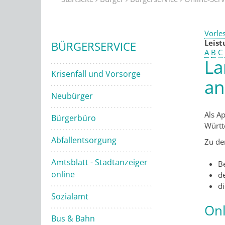
Vorle
Leis
BÜRGERSERVICE
A
B
C
La
Krisenfall und Vorsorge
an
Neubürger
Als A
Bürgerbüro
Württ
Abfallentsorgung
Zu de
Amtsblatt - Stadtanzeiger
Be
online
d
di
Sozialamt
Onl
Bus & Bahn