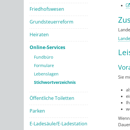
Friedhofswesen
Zus
Grundsteuerreform
Land
Heiraten
Land
Online-Services
Lei
Fundbüro
Vor
Formulare
Lebenslagen
Sie m
Stichwortverzeichnis
al
e
Öffentliche Toiletten
I
w
Parken
Wenn 
E-Ladesäule/E-Ladestation
Dauer