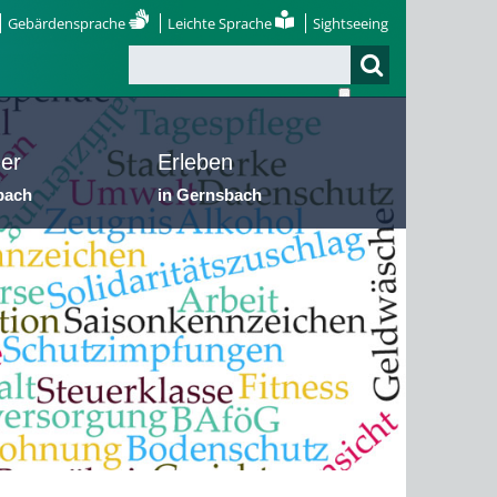
Gebärdensprache
Leichte Sprache
Sightseeing
er
Erleben
bach
in Gernsbach