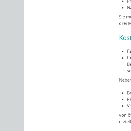
P
N
Sie m
drei M
Kos
f
fü
B
s
Neben
B
P
V
von ö
erzie