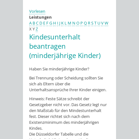
Vorlesen
Leistungen
A
B
C
D
E
F
G
H
I
J
K
L
M
N
O
P
Q
R
S
T
U
V
W
X
Y
Z
Kindesunterhalt
beantragen
(minderjährige Kinder)
Haben Sie minderjährige Kinder?
Bei Trennung oder Scheidung sollten Sie
sich als Eltern über die
Unterhaltsansprüche Ihrer Kinder einigen.
Hinweis:
Feste Sätze schreibt der
Gesetzgeber nicht vor
. Das Gesetz legt
nur
den Maßstab für den Mindestunterhalt
fest
. Dieser richtet
sich nach dem
Existenzminimum des minderjährigen
Kindes
.
Die Düsseldorfer Tabelle und die