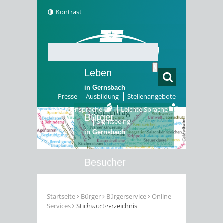
Kontrast
Leben
in Gernsbach
Presse
Ausbildung
Stellenangebote
Gebärdensprache
Leichte Sprache
Bürger
Sightseeing
in Gernsbach
Besucher
in Gernsbach
Startseite
Bürger
Bürgerservice
Online-
Services
Stichwortverzeichnis
Erleben
in Gernsbach