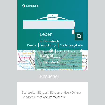
Kontrast
Leben
in Gernsbach
Presse
Ausbildung
Stellenangebote
Gebärdensprache
Leichte Sprache
Bürger
Sightseeing
in Gernsbach
Besucher
in Gernsbach
Startseite
Bürger
Bürgerservice
Online-
Services
Stichwortverzeichnis
Erleben
in Gernsbach