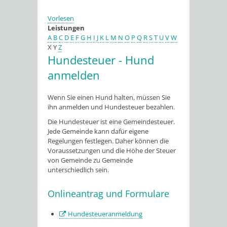
Vorlesen
Leistungen
A
B
C
D
E
F
G
H
I
J
K
L
M
N
O
P
Q
R
S
T
U
V
W
X
Y
Z
Hundesteuer - Hund
anmelden
Wenn Sie einen Hund halten, müssen Sie
ihn anmelden und Hundesteuer bezahlen.
Die Hundesteuer ist eine Gemeindesteuer.
Jede Gemeinde kann dafür eigene
Regelungen festlegen. Daher können die
Voraussetzungen und die Höhe der Steuer
von Gemeinde zu Gemeinde
unterschiedlich sein.
Onlineantrag und Formulare
Hundesteueranmeldung