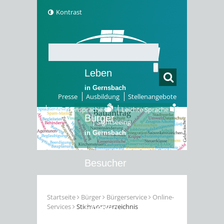
Kontrast
Leben
in Gernsbach
Presse
Ausbildung
Stellenangebote
Gebärdensprache
Leichte Sprache
Bürger
Sightseeing
in Gernsbach
Besucher
in Gernsbach
Startseite
Bürger
Bürgerservice
Online-
Services
Stichwortverzeichnis
Erleben
in Gernsbach