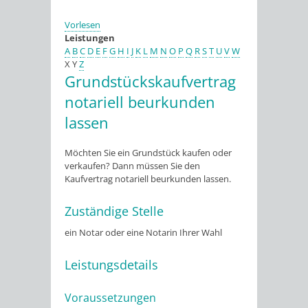
Vorlesen
Leistungen
A
B
C
D
E
F
G
H
I
J
K
L
M
N
O
P
Q
R
S
T
U
V
W
X
Y
Z
Grundstückskaufvertrag
notariell beurkunden
lassen
Möchten Sie ein Grundstück kaufen oder
verkaufen? Dann müssen Sie den
Kaufvertrag notariell beurkunden lassen.
Zuständige Stelle
ein Notar oder eine Notarin Ihrer Wahl
Leistungsdetails
Voraussetzungen