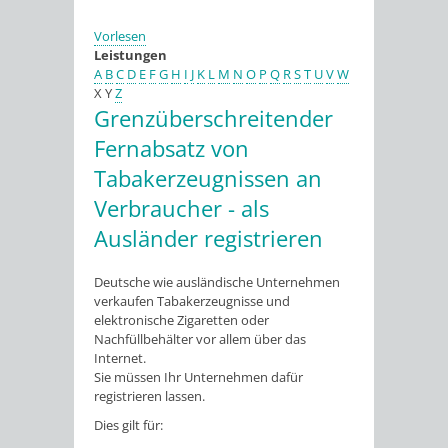
Vorlesen
Leistungen
A
B
C
D
E
F
G
H
I
J
K
L
M
N
O
P
Q
R
S
T
U
V
W
X
Y
Z
Grenzüberschreitender
Fernabsatz von
Tabakerzeugnissen an
Verbraucher - als
Ausländer registrieren
Deutsche wie ausländische Unternehmen
verkaufen Tabakerzeugnisse und
elektronische Zigaretten oder
Nachfüllbehälter vor allem über das
Internet.
Sie müssen Ihr Unternehmen dafür
registrieren lassen.
Dies gilt für: