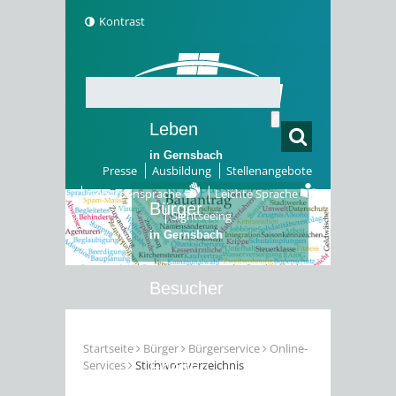
Kontrast
Leben
in Gernsbach
Presse
Ausbildung
Stellenangebote
Gebärdensprache
Leichte Sprache
Bürger
Sightseeing
in Gernsbach
Besucher
in Gernsbach
Startseite
Bürger
Bürgerservice
Online-
Services
Stichwortverzeichnis
Erleben
in Gernsbach