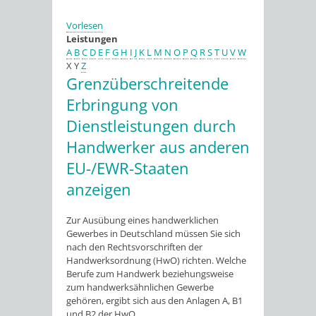
Vorlesen
Leistungen
A
B
C
D
E
F
G
H
I
J
K
L
M
N
O
P
Q
R
S
T
U
V
W
X
Y
Z
Grenzüberschreitende
Erbringung von
Dienstleistungen durch
Handwerker aus anderen
EU-/EWR-Staaten
anzeigen
Zur Ausübung eines handwerklichen
Gewerbes in Deutschland müssen Sie sich
nach den Rechtsvorschriften der
Handwerksordnung (HwO) richten. Welche
Berufe zum Handwerk beziehungsweise
zum handwerksähnlichen Gewerbe
gehören, ergibt sich aus den Anlagen A, B1
und B2 der HwO.