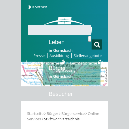
Kontrast
Leben
in Gernsbach
Presse
Ausbildung
Stellenangebote
Gebärdensprache
Leichte Sprache
Bürger
Sightseeing
in Gernsbach
Besucher
in Gernsbach
Startseite
Bürger
Bürgerservice
Online-
Services
Stichwortverzeichnis
Erleben
in Gernsbach