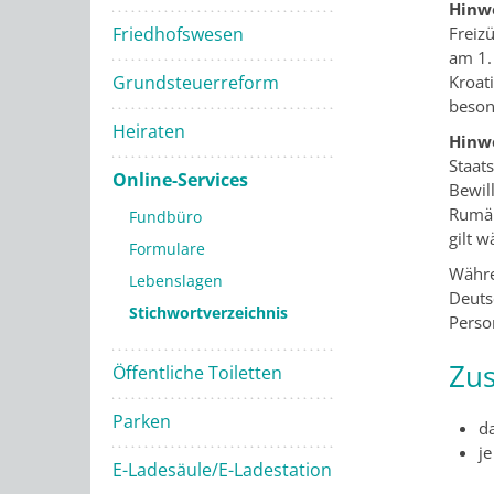
Hinwe
Friedhofswesen
Freiz
am 1.
Grundsteuerreform
Kroat
beson
Heiraten
Hinwe
Staat
Online-Services
Bewil
Rumän
Fundbüro
gilt w
Formulare
Währe
Lebenslagen
Deuts
Stichwortverzeichnis
Perso
Zus
Öffentliche Toiletten
Parken
da
je
E-Ladesäule/E-Ladestation