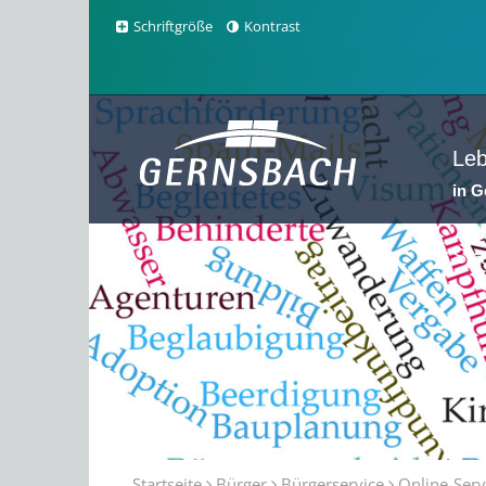
Schriftgröße
Kontrast
Le
in 
Sta
Startseite
Bürger
Bürgerservice
Online-Serv