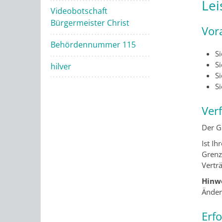
Lei
Videobotschaft
Bürgermeister Christ
Vor
Behördennummer 115
S
S
hilver
Si
S
Ver
Der G
Ist I
Grenz
Verträ
Hinwe
Änder
Erf