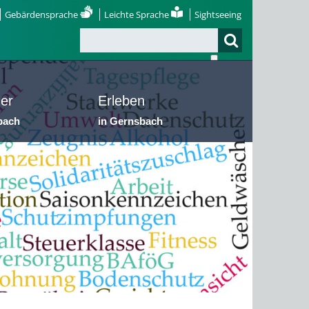
Gebärdensprache
Leichte Sprache
Sightseeing
er
Erleben
bach
in Gernsbach