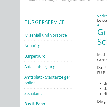
Vorle
Leis
BÜRGERSERVICE
A
B
C
Gr
Krisenfall und Vorsorge
Sc
Neubürger
Möcht
Bürgerbüro
Grenz
Abfallentsorgung
Das P
EU-Bü
Amtsblatt - Stadtanzeiger
online
d
d
Sozialamt
d
Die g
Bus & Bahn