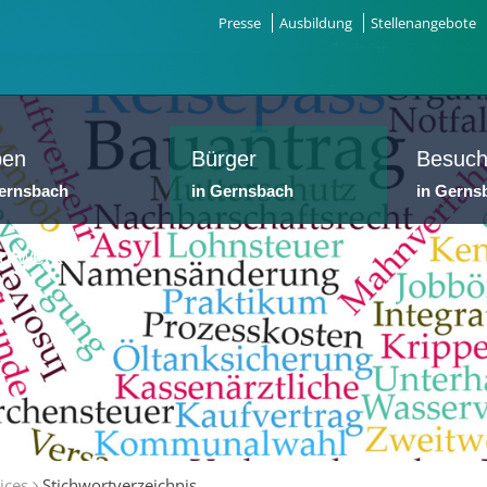
Presse
Ausbildung
Stellenangebote
ben
Bürger
Besuch
Gernsbach
in Gernsbach
in Gerns
dtwerke
ices
Stichwortverzeichnis