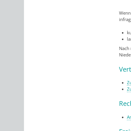
Wenn 
infra
ku
la
Nach 
Niede
Ver
Z
Z
Rec
A