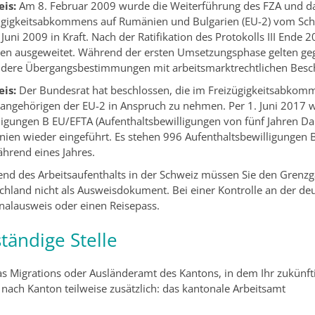
is:
Am 8. Februar 2009 wurde die Weiterführung des FZA und das
ügigkeitsabkommens auf Rumänien und Bulgarien (EU-2) vom Schwei
 Juni 2009 in Kraft. Nach der Ratifikation des Protokolls III End
ien ausgeweitet. Während der ersten Umsetzungsphase gelten ge
dere Übergangsbestimmungen mit arbeitsmarktrechtlichen Besc
is:
Der Bundesrat hat beschlossen, die im Freizügigkeitsabkom
sangehörigen der EU-2 in Anspruch zu nehmen. Per 1. Juni 2017 
ligungen
B EU/EFTA
(Aufenthaltsbewilligungen von fünf Jahren Da
ien wieder eingeführt. Es stehen 996 Aufenthaltsbewilligungen 
ährend eines Jahres.
nd des Arbeitsaufenthalts in der Schweiz müssen Sie den Grenz
chland nicht als Ausweisdokument. Bei einer Kontrolle an der de
nalausweis oder einen Reisepass.
tändige Stelle
s Migrations oder Ausländeramt des Kantons, in dem Ihr zukünftig
 nach Kanton teilweise zusätzlich: das kantonale Arbeitsamt