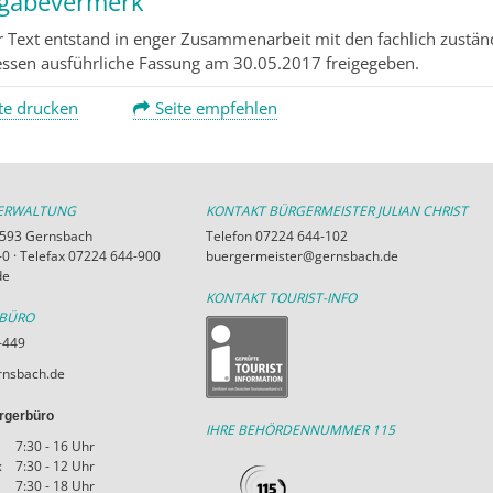
igabevermerk
r Text entstand in enger Zusammenarbeit mit den fachlich zustän
essen ausführliche Fassung am 30.05.2017 freigegeben.
te drucken
Seite empfehlen
VERWALTUNG
KONTAKT BÜRGERMEISTER JULIAN CHRIST
76593 Gernsbach
Telefon 07224 644-102
0 · Telefax 07224 644-900
buergermeister@gernsbach.de
de
KONTAKT TOURIST-INFO
RBÜRO
-449
nsbach.de
rgerbüro
IHRE BEHÖRDENNUMMER 115
7:30 - 16 Uhr
:
7:30 - 12 Uhr
7:30 - 18 Uhr