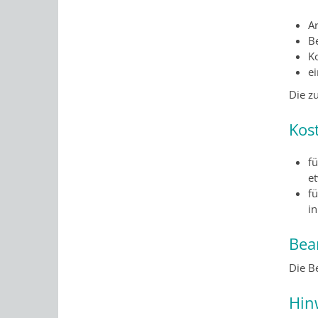
Ar
B
K
ei
Die z
Kos
f
e
f
i
Bea
Die B
Hin