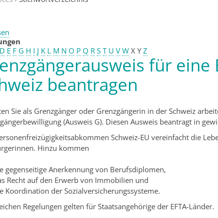
sen
tungen
D
E
F
G
H
I
J
K
L
M
N
O
P
Q
R
S
T
U
V
W
X
Y
Z
enzgängerausweis für eine 
hweiz beantragen
en Sie als Grenzgänger oder Grenzgängerin in der Schweiz arbeit
gängerbewilligung (Ausweis G). Diesen Ausweis beantragt in gewis
ersonenfreizügigkeitsabkommen Schweiz-EU vereinfacht die Lebe
rgerinnen. Hinzu kommen
ie gegenseitige Anerkennung von Berufsdiplomen,
as Recht auf den Erwerb von Immobilien und
ie Koordination der Sozialversicherungssysteme.
leichen Regelungen gelten für Staatsangehörige der EFTA-Länder.