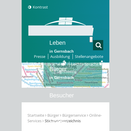
Kontrast
Leben
in Gernsbach
Presse
Ausbildung
Stellenangebote
Gebärdensprache
Leichte Sprache
Bürger
Sightseeing
in Gernsbach
Besucher
in Gernsbach
Startseite
Bürger
Bürgerservice
Online-
Services
Stichwortverzeichnis
Erleben
in Gernsbach