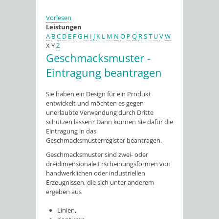
Vorlesen
Leistungen
A
B
C
D
E
F
G
H
I
J
K
L
M
N
O
P
Q
R
S
T
U
V
W
X
Y
Z
Geschmacksmuster -
Eintragung beantragen
Sie haben ein Design für ein Produkt
entwickelt und möchten es gegen
unerlaubte Verwendung durch Dritte
schützen lassen? Dann können Sie dafür die
Eintragung in das
Geschmacksmusterregister beantragen.
Geschmacksmuster sind zwei- oder
dreidimensionale Ersc
heinungsformen von
handwerklichen oder industriellen
Erzeugnissen, die sich unter anderem
ergeben aus
Linien,