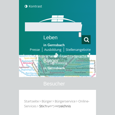
Kontrast
Leben
in Gernsbach
Presse
Ausbildung
Stellenangebote
Gebärdensprache
Leichte Sprache
Bürger
Sightseeing
in Gernsbach
Besucher
in Gernsbach
Startseite
Bürger
Bürgerservice
Online-
Services
Stichwortverzeichnis
Erleben
in Gernsbach