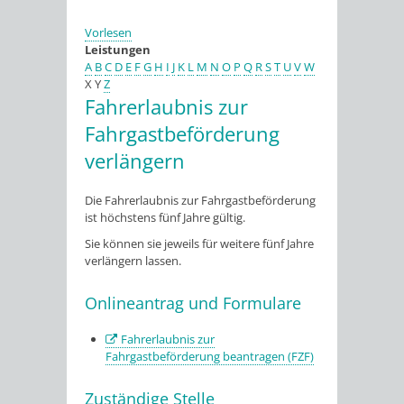
Vorlesen
Leistungen
A
B
C
D
E
F
G
H
I
J
K
L
M
N
O
P
Q
R
S
T
U
V
W
X
Y
Z
Fahrerlaubnis zur
Fahrgastbeförderung
verlängern
Die Fahrerlaubnis zur Fahrgastbeförderung
ist höchstens fünf Jahre gültig.
Sie können sie jeweils für weitere fünf Jahre
verlängern lassen.
Onlineantrag und Formulare
Fahrerlaubnis zur
Fahrgastbeförderung beantragen (FZF)
Zuständige Stelle