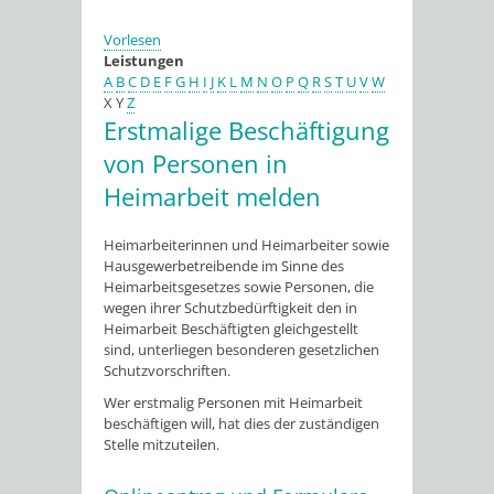
Vorlesen
Leistungen
A
B
C
D
E
F
G
H
I
J
K
L
M
N
O
P
Q
R
S
T
U
V
W
X
Y
Z
Erstmalige Beschäftigung
von Personen in
Heimarbeit melden
Heimarbeiterinnen und Heimarbeiter sowie
Hausgewerbetreibende im Sinne des
Heimarbeitsgesetzes sowie Personen, die
wegen ihrer Schutzbedürftigkeit den in
Heimarbeit Beschäftigten gleichgestellt
sind, unterliegen besonderen gesetzlichen
Schutzvorschriften.
Wer erstmalig Personen mit Heimarbeit
beschäftigen will, hat dies der zuständigen
Stelle mitzuteilen.