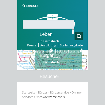
Kontrast
Leben
in Gernsbach
Presse
Ausbildung
Stellenangebote
Gebärdensprache
Leichte Sprache
Bürger
Sightseeing
in Gernsbach
Besucher
in Gernsbach
Startseite
Bürger
Bürgerservice
Online-
Services
Stichwortverzeichnis
Erleben
in Gernsbach