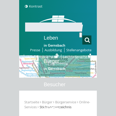
Kontrast
Leben
in Gernsbach
Presse
Ausbildung
Stellenangebote
Gebärdensprache
Leichte Sprache
Bürger
Sightseeing
in Gernsbach
Besucher
in Gernsbach
Startseite
Bürger
Bürgerservice
Online-
Services
Stichwortverzeichnis
Erleben
in Gernsbach