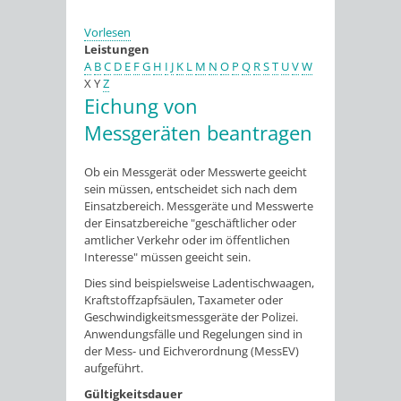
Vorlesen
Leistungen
A
B
C
D
E
F
G
H
I
J
K
L
M
N
O
P
Q
R
S
T
U
V
W
X
Y
Z
Eichung von
Messgeräten beantragen
Ob ein Messgerät oder Messwerte geeicht
sein müssen, entscheidet sich nach dem
Einsatzbereich. Messgeräte und Messwerte
der Einsatzbereiche "geschäftlicher oder
amtlicher Verkehr oder im öffentlichen
Interesse" müssen geeicht sein.
Dies sind beispielsweise Ladentischwaagen,
Kraftstoffzapfsäulen, Taxameter oder
Geschwindigkeitsmessgeräte der Polizei.
Anwendungsfälle und Regelungen sind in
der Mess- und Eichverordnung (MessEV)
aufgeführt.
Gültigkeitsdauer