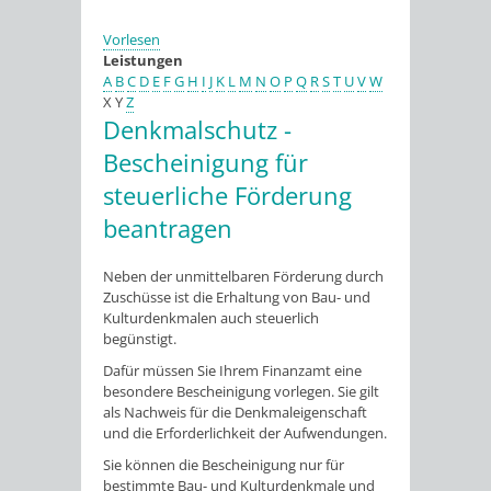
Vorlesen
Leistungen
A
B
C
D
E
F
G
H
I
J
K
L
M
N
O
P
Q
R
S
T
U
V
W
X
Y
Z
Denkmalschutz -
Bescheinigung für
steuerliche Förderung
beantragen
Neben der unmittelbaren Förderung durch
Zuschüsse ist die Erhaltung von Bau- und
Kulturdenkmalen auch steuerlich
begünstigt.
Dafür müssen Sie Ihrem Finanzamt eine
besondere Bescheinigung vorlegen. Sie gilt
als Nachweis für die Denkmaleigenschaft
und die Erforderlichkeit der Aufwendungen.
Sie können die Bescheinigung nur für
bestimmte Bau- und Kulturdenkmale und