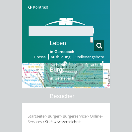
Kontrast
Leben
in Gernsbach
Presse
Ausbildung
Stellenangebote
Gebärdensprache
Leichte Sprache
Bürger
Sightseeing
in Gernsbach
Besucher
in Gernsbach
Startseite
Bürger
Bürgerservice
Online-
Services
Stichwortverzeichnis
Erleben
in Gernsbach