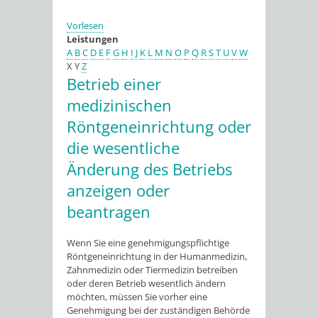
Vorlesen
Leistungen
A
B
C
D
E
F
G
H
I
J
K
L
M
N
O
P
Q
R
S
T
U
V
W
X
Y
Z
Betrieb einer
medizinischen
Röntgeneinrichtung oder
die wesentliche
Änderung des Betriebs
anzeigen oder
beantragen
Wenn Sie eine genehmigungspflichtige
Röntgeneinrichtung in der Humanmedizin,
Zahnmedizin oder Tiermedizin betreiben
oder deren Betrieb wesentlich ändern
möchten, müssen Sie vorher eine
Genehmigung bei der zuständigen Behörde