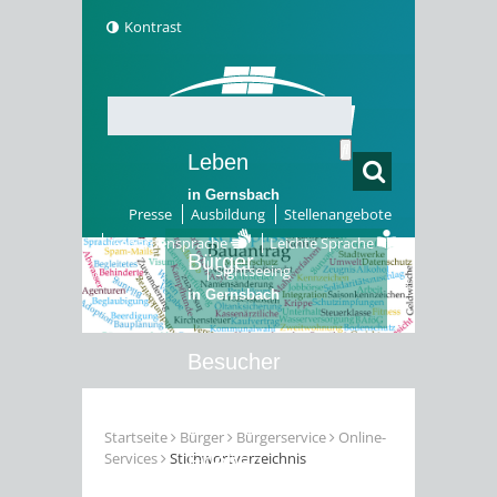
Kontrast
Leben
in Gernsbach
Presse
Ausbildung
Stellenangebote
Gebärdensprache
Leichte Sprache
Bürger
Sightseeing
in Gernsbach
Besucher
in Gernsbach
Startseite
Bürger
Bürgerservice
Online-
Services
Stichwortverzeichnis
Erleben
in Gernsbach