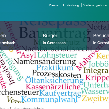
Presse
Ausbildung
Stellenangebote
ben
Bürger
Besuch
Gernsbach
in Gernsbach
in Gerns
dtwerke
ices
Stichwortverzeichnis