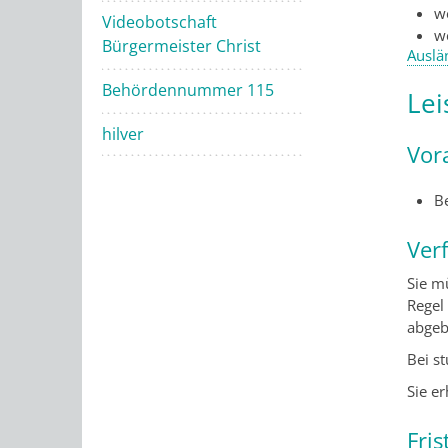
w
Videobotschaft
w
Bürgermeister Christ
Auslä
Behördennummer 115
Lei
hilver
Vor
B
Ver
Sie m
Regel
abgeb
Bei s
Sie er
Fris