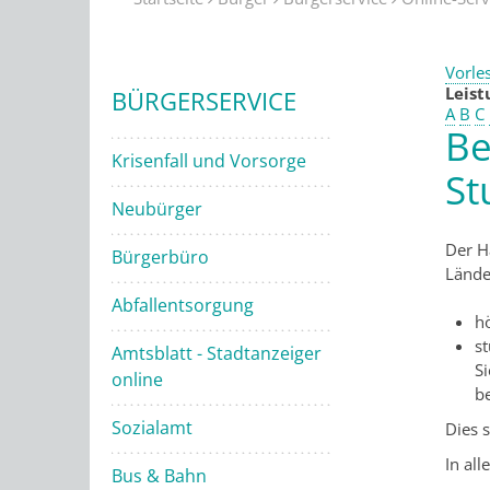
Vorle
Leis
BÜRGERSERVICE
A
B
C
Be
Krisenfall und Vorsorge
St
Neubürger
Der H
Bürgerbüro
Lände
Abfallentsorgung
h
s
Amtsblatt - Stadtanzeiger
S
online
b
Sozialamt
Dies s
In al
Bus & Bahn