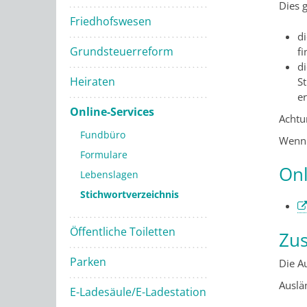
Dies g
Friedhofswesen
d
Grundsteuerreform
fi
di
Heiraten
S
er
Online-Services
Achtu
Fundbüro
Wenn 
Formulare
Onl
Lebenslagen
Stichwortverzeichnis
Öffentliche Toiletten
Zus
Parken
Die A
Auslä
E-Ladesäule/E-Ladestation