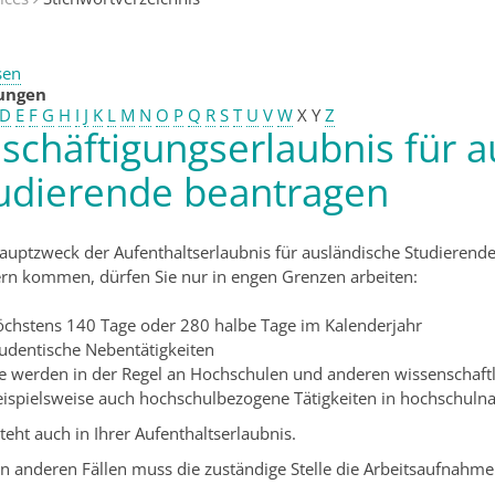
sen
tungen
D
E
F
G
H
I
J
K
L
M
N
O
P
Q
R
S
T
U
V
W
X
Y
Z
schäftigungserlaubnis für a
udierende beantragen
auptzweck der Aufenthaltserlaubnis für ausländische Studierend
rn kommen, dürfen Sie nur in engen Grenzen arbeiten:
öchstens 140 Tage oder 280 halbe Tage im Kalenderjahr
tudentische Nebentätigkeiten
ie werden in der Regel an Hochschulen und anderen wissenschaft
eispielsweise auch hochschulbezogene Tätigkeiten in hochschuln
teht auch in Ihrer Aufenthaltserlaubnis.
len anderen Fällen muss die zuständige Stelle die Arbeitsaufnahm