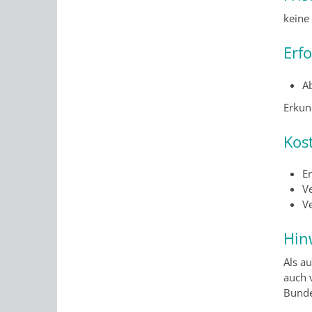
keine
Erf
A
Erkund
Kos
E
V
V
Hin
Als a
auch 
Bunde