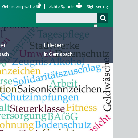
Gebärdensprache
Leichte Sprache
Sightseeing
er
Erleben
bach
in Gernsbach