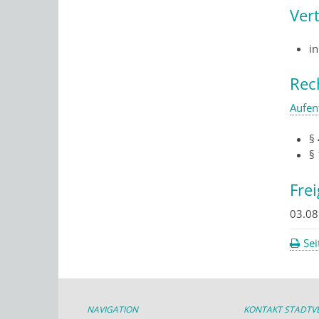
Ver
in
Rec
Aufen
§
§
Fre
03.08
Sei
NAVIGATION
KONTAKT STADT