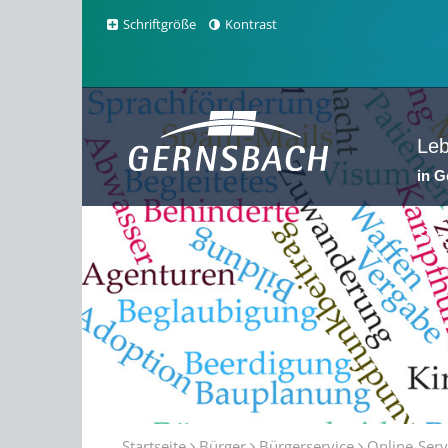
Schriftgröße
Kontrast
Le
in 
Sta
Startseite
Bürger
Bürgerservice
Online-Serv