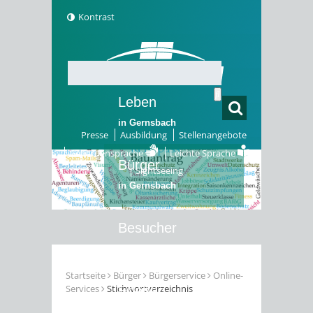
Kontrast
Leben
in Gernsbach
Presse
Ausbildung
Stellenangebote
Gebärdensprache
Leichte Sprache
Bürger
Sightseeing
in Gernsbach
Besucher
in Gernsbach
Startseite
Bürger
Bürgerservice
Online-
Services
Stichwortverzeichnis
Erleben
in Gernsbach