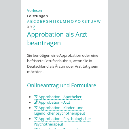
Vorlesen
Leistungen
A
B
C
D
E
F
G
H
I
J
K
L
M
N
O
P
Q
R
S
T
U
V
W
X
Y
Z
Approbation als Arzt
beantragen
Sie benötigen eine Approbation oder eine
befristete Berufserlaubnis, wenn Sie in
Deutschland als Ärztin oder Arzt tätig sein
möchten.
Onlineantrag und Formulare
Approbation - Apotheker
Approbation - Arzt
Approbation - Kinder- und
Jugendlichenpsychotherapeut
Approbation - Psychologischer
Psychotherapeut