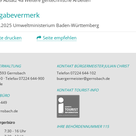
 9 Absatz 4a Weitere gentechnische Arbeiten
igabevermerk
.2025 Umweltministerium Baden-Württemberg
te drucken
Seite empfehlen
VERWALTUNG
KONTAKT BÜRGERMEISTER JULIAN CHRIST
76593 Gernsbach
Telefon 07224 644-102
0 · Telefax 07224 644-900
buergermeister@gernsbach.de
de
KONTAKT TOURIST-INFO
RBÜRO
-449
nsbach.de
rgerbüro
IHRE BEHÖRDENNUMMER 115
7:30 - 16 Uhr