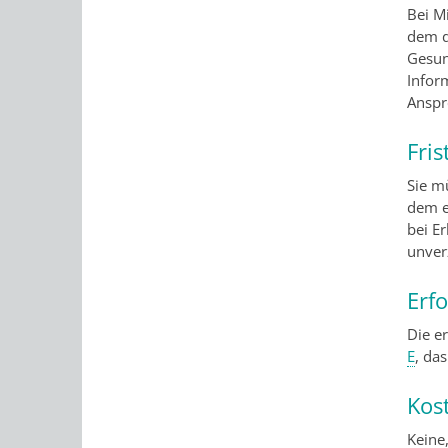
Bei M
dem d
Gesun
Infor
Anspr
Fris
Sie m
dem e
bei E
unver
Erf
Die e
E
, da
Kos
Keine