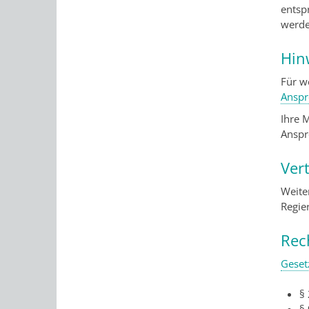
entsp
werd
Hin
Für w
Anspr
Ihre 
Anspr
Ver
Weite
Regie
Rec
Geset
§ 