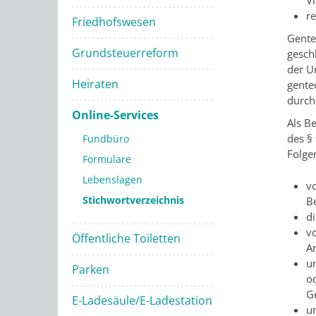
Vi
r
Friedhofswesen
Gente
Grundsteuerreform
gesch
der U
Heiraten
gente
durch
Online-Services
Als B
des §
Fundbüro
Folge
Formulare
Lebenslagen
vo
Stichwortverzeichnis
Be
di
v
Öffentliche Toiletten
A
u
Parken
o
G
E-Ladesäule/E-Ladestation
u