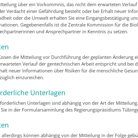
itteilung über ein Vorkommnis, das nicht dem erwarteten Verlauf 
er Verdacht einer Gefährdung besteht oder bei Erhalt neuer Info
dheit oder die Umwelt erhalten Sie eine Eingangsbestätigung u
mationen. Gegebenenfalls ist die Zentrale Kommission für die Biol
echpartnerinnen und Ansprechpartner in Kenntnis zu setzen.
ten
üssen die Mitteilung vor Durchführung der geplanten Änderung e
rwarteten Verlauf der gentechnischen Arbeit entspricht und bei 
rhalt neuer Informationen über Risiken für die menschliche Gesund
züglich einzureichen.
orderliche Unterlagen
rforderlichen Unterlagen sind abhängig von der Art der Mitteilun
s Sie in der Formularsammlung des Regierungspräsidiums Tübinge
ten
, allerdings können abhängig von der Mitteilung in der Folge gebü