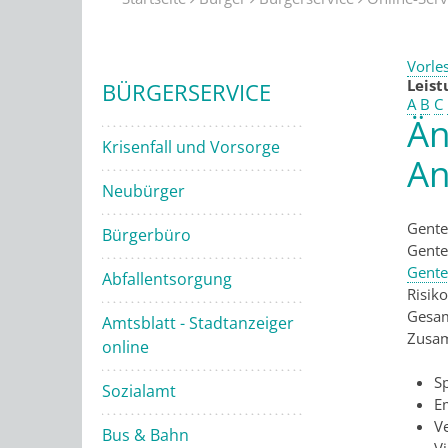
Vorle
Leis
BÜRGERSERVICE
A
B
C
Än
Krisenfall und Vorsorge
An
Neubürger
Gente
Bürgerbüro
Gente
Gente
Abfallentsorgung
Risiko
Gesam
Amtsblatt - Stadtanzeiger
Zusam
online
S
Sozialamt
E
V
Bus & Bahn