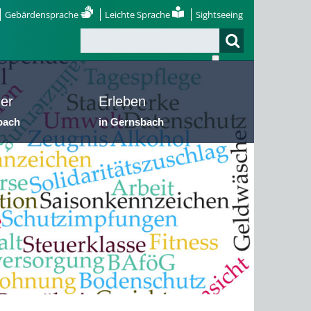
Gebärdensprache
Leichte Sprache
Sightseeing
er
Erleben
bach
in Gernsbach