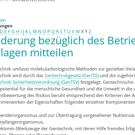
sen
tungen
D
E
F
G
H
I
J
K
L
M
N
O
P
Q
R
S
T
U
V
W
X
Y
Z
derung bezüglich des Betri
lagen mitteilen
chnik umfasst molekularbiologische Methoden zur gezielten Ver
chnik wird durch das
Gentechnikgesetz (GenTG)
und die zugehör
chnik-Sicherheitsverordnung (GenTSV)
festgelegt. Gentechnische
potential für die menschliche Gesundheit und die Umwelt in die vi
tbewertung des Risikos beruht entsprechend den Kriterien der 
menwirken der Eigenschaften folgender einzelner Komponenten
penderorganismus und zur Übertragung vorgesehener Nukleinsäu
mpfängerorganismus,
ektoren (Werkzeuge der Gentechnik, mit deren Hilfe fremdes Erbgu