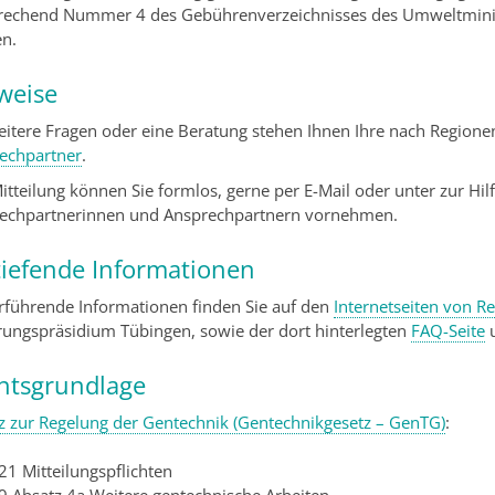
rechend
Nummer 4 des Gebührenverzeichnisses des Umweltmini
en
.
weise
eitere Fragen oder eine Beratung stehen Ihnen Ihre nach Region
echpartner
.
Mitteilung können Sie formlos, gerne per E-Mail oder unter zur Hi
echpartnerinnen und Ansprechpartnern vornehmen.
tiefende Informationen
rführende Informationen finden Sie auf den
Internetseiten von R
rungspräsidium Tübingen, sowie der dort hinterlegten
FAQ-Seite
u
htsgrundlage
z zur Regelung der Gentechnik (Gentechnikgesetz – GenTG)
:
21 Mitteilungspflichten