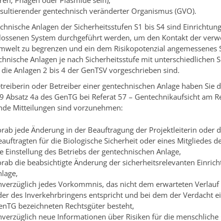
ren, Phagen oder Plasmide sein),
esultierender gentechnisch veränderter Organismus (GVO).
chnische Anlagen der Sicherheitsstufen S1 bis S4 sind Einrichtun
lossenen System durchgeführt werden, um den Kontakt der ve
mwelt zu begrenzen und ein dem Risikopotenzial angemessenes Si
chnische Anlagen je nach Sicherheitsstufe mit unterschiedlichen
 die Anlagen 2 bis 4 der GenTSV vorgeschrieben sind.
etreiberin oder Betreiber einer gentechnischen Anlage haben Sie d
 9 Absatz 4a des GenTG bei Referat 57 – Gentechnikaufsicht am
nde Mitteilungen sind vorzunehmen:
rab jede Änderung in der Beauftragung der Projektleiterin oder d
auftragten für die Biologische Sicherheit oder eines Mitgliedes d
e Einstellung des Betriebs der gentechnischen Anlage,
orab die beabsichtigte Änderung der sicherheitsrelevanten Einri
nlage,
nverzüglich jedes Vorkommnis, das nicht dem erwarteten Verlauf 
der des Inverkehrbringens entspricht und bei dem der Verdacht 
enTG bezeichneten Rechtsgüter besteht,
nverzüglich neue Informationen über Risiken für die menschliche