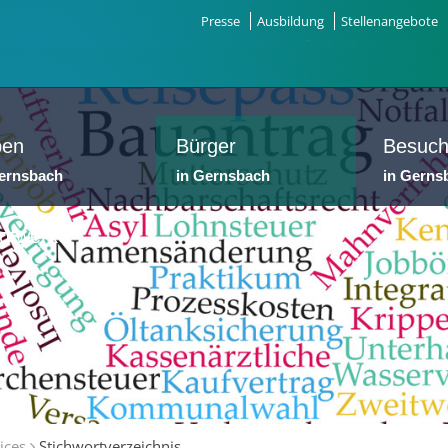
Presse
Ausbildung
Stellenangebote
ben
Bürger
Besuch
Gernsbach
in Gernsbach
in Gerns
dtwerke
ices
Stichwortverzeichnis