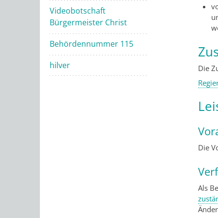
v
Videobotschaft
u
Bürgermeister Christ
we
Behördennummer 115
Zus
hilver
Die Z
Regie
Lei
Vor
Die V
Ver
Als B
zustä
Änder