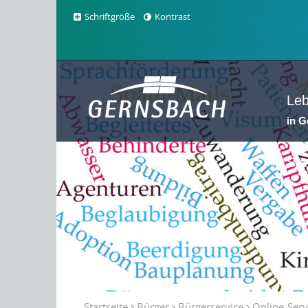
Schriftgröße
Kontrast
Le
in 
Sta
Startseite
Bürger
Bürgerservice
Online-Serv