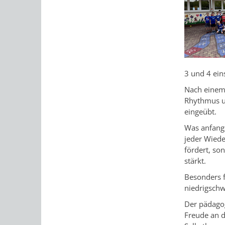
3 und 4 ei
Nach einem 
Rhythmus u
eingeübt.
Was anfangs
jeder Wiede
fördert, so
stärkt.
Besonders f
niedrigsch
Der pädagog
Freude an d