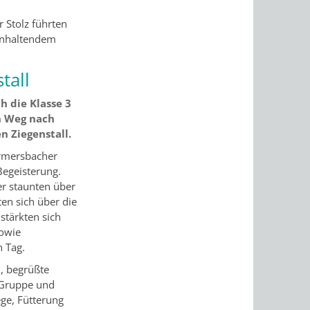
 Stolz führten
ganhaltendem
tall
h die Klasse 3
n Weg nach
 Ziegenstall.
ermersbacher
Begeisterung.
er staunten über
ten sich über die
stärkten sich
sowie
n Tag.
, begrüßte
e Gruppe und
ege, Fütterung