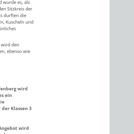
 wurde es, als
en Sitzkreis der
s durften die
ln, Kuscheln und
önliches
 wird den
ben, ebenso wie
fenberg wird
es ein
ie
 der Klassen 3
Angebot wird