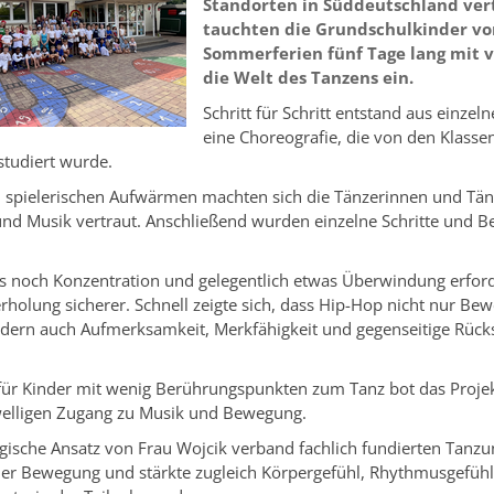
Standorten in Süddeutschland vert
tauchten die Grundschulkinder vo
Sommerferien fünf Tage lang mit v
die Welt des Tanzens ein.
Schritt für Schritt entstand aus einz
eine Choreografie, die von den Klass
nstudiert wurde.
spielerischen Aufwärmen machten sich die Tänzerinnen und Tänz
nd Musik vertraut. Anschließend wurden einzelne Schritte und 
 noch Konzentration und gelegentlich etwas Überwindung erford
rholung sicherer. Schnell zeigte sich, dass Hip-Hop nicht nur Bew
ndern auch Aufmerksamkeit, Merkfähigkeit und gegenseitige Rüc
ür Kinder mit wenig Berührungspunkten zum Tanz bot das Projek
welligen Zugang zu Musik und Bewegung.
ische Ansatz von Frau Wojcik verband fachlich fundierten Tanzun
er Bewegung und stärkte zugleich Körpergefühl, Rhythmusgefühl