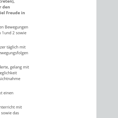
reten),
r den
iel Freude in
elnen Bewegungen
en 1und 2 sowie
er täglich mit
Bewegungsfolgen
erte, gelang mit
eglichkeit
ksichtnahme
t einen
terricht mit
 sowie das