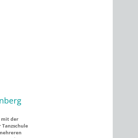
enberg
 mit der
r Tanzschule
 mehreren