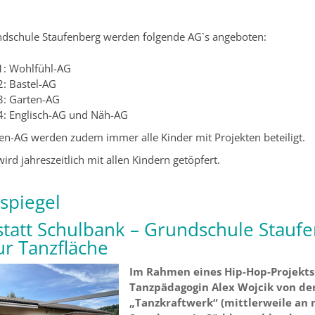
ndschule Staufenberg werden folgende AG`s angeboten:
1: Wohlfühl-AG
2: Bastel-AG
3: Garten-AG
 4: Englisch-AG und Näh-AG
en-AG werden zudem immer alle Kinder mit Projekten beteiligt.
rd jahreszeitlich mit allen Kindern getöpfert.
spiegel
statt Schulbank – Grundschule Stauf
ur Tanzfläche
Im Rahmen eines Hip-Hop-Projekts
Tanzpädagogin Alex Wojcik von de
„Tanzkraftwerk“ (mittlerweile an