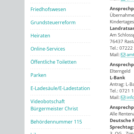
Ansprechpa
Friedhofswesen
Übernahme d
Kindertages
Grundsteuerreform
Landratsa
Am Schlossp
Heiraten
76437 Rast
Tel.: 07222
Online-Services
Mail:
amt
Öffentliche Toiletten
Ansprechpa
Elterngeld
Parken
L-Bank
Antrag: L-B
E-Ladesäule/E-Ladestation
Tel.: 0721 
Mail:
inf
Videobotschaft
Ansprechpa
Bürgermeister Christ
Alle Renten
Deutsche 
Behördennummer 115
Sprechtag:
3. OG - Zi