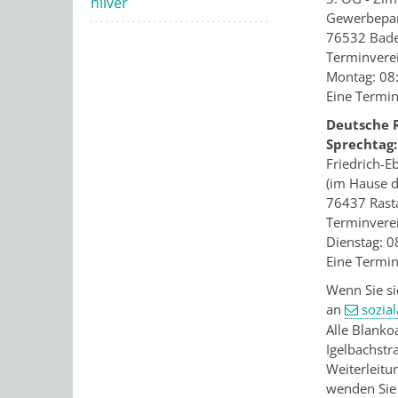
hilver
Gewerbepar
76532 Bad
Terminvere
Montag: 08:
Eine Termin
Deutsche 
Sprechtag:
Friedrich-E
(im Hause 
76437 Rast
Terminvere
Dienstag: 0
Eine Termin
Wenn Sie si
an
sozia
Alle Blanko
Igelbachstr
Weiterleitu
wenden Sie 