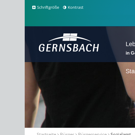
Schriftgröße
Kontrast
Le
in 
Sta
Startseite
Bürger
Bürgerservice
Sozialamt