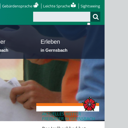
Gebärdensprache
Leichte Sprache
Sightseeing
er
Erleben
bach
in Gernsbach
AKTUELLES WETTER
FREIBÄDER IN GERNSBACH