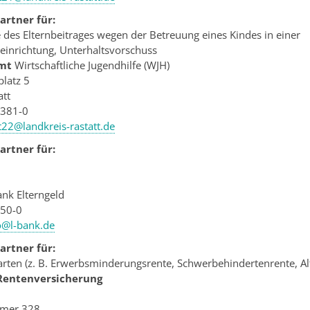
rtner für:
es Elternbeitrages wegen der Betreuung eines Kindes in einer
einrichtung, Unterhaltsvorschuss
mt
Wirtschaftliche Jugendhilfe (WJH)
latz 5
att
 381-0
22@landkreis-rastatt.de
rtner für:
ank Elterngeld
150-0
o@l-bank.de
rtner für:
arten (z. B. Erwerbsminderungsrente, Schwerbehindertenrente, Al
Rentenversicherung
mmer 328