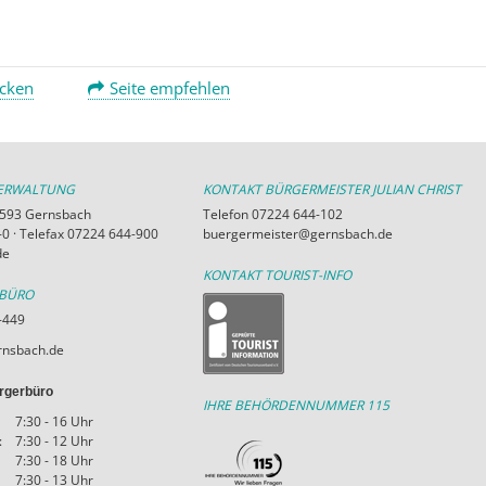
ucken
Seite empfehlen
VERWALTUNG
KONTAKT BÜRGERMEISTER JULIAN CHRIST
76593 Gernsbach
Telefon 07224 644-102
0 · Telefax 07224 644-900
buergermeister@gernsbach.de
de
KONTAKT TOURIST-INFO
RBÜRO
-449
nsbach.de
rgerbüro
IHRE BEHÖRDENNUMMER 115
7:30 - 16 Uhr
:
7:30 - 12 Uhr
7:30 - 18 Uhr
7:30 - 13 Uhr