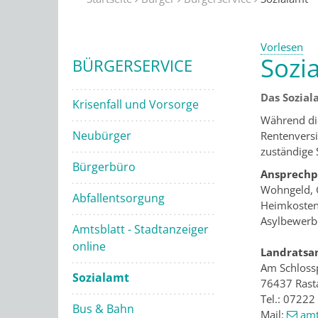
Vorlesen
Sozi
BÜRGERSERVICE
Das Sozial
Krisenfall und Vorsorge
Während die
Neubürger
Rentenversi
zuständige S
Bürgerbüro
Ansprechpa
Wohngeld, 
Abfallentsorgung
Heimkosten
Asylbewerbe
Amtsblatt - Stadtanzeiger
online
Landratsa
Am Schlossp
Sozialamt
76437 Rast
Tel.: 07222
Bus & Bahn
Mail:
amt