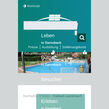
Kontrast
Leben
in Gernsbach
Presse
Ausbildung
Stellenangebote
Gebärdensprache
Leichte Sprache
Bürger
Sightseeing
in Gernsbach
Besucher
in Gernsbach
Startseite
Erleben
Freibad Lautenbach
Erleben
in Gernsbach