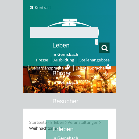
Kontrast
Leben
in Gernsbach
Presse
Ausbildung
Stellenangebote
Gebärdensprache
Leichte Sprache
Bürger
Sightseeing
in Gernsbach
Besucher
in Gernsbach
Startseite
Erleben
Veranstaltungen
Weihnachtsmarkt
Erleben
in Gernsbach