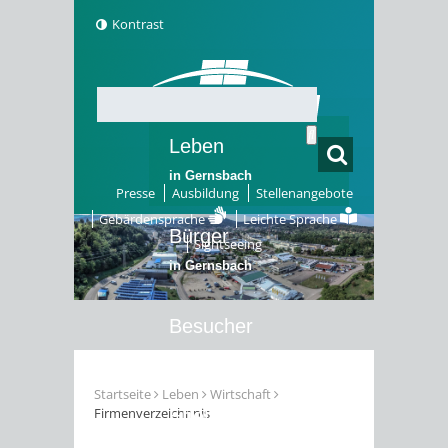
Kontrast
Leben
in Gernsbach
Presse
Ausbildung
Stellenangebote
Gebärdensprache
Leichte Sprache
Bürger
Sightseeing
in Gernsbach
Besucher
in Gernsbach
Startseite
Leben
Wirtschaft
Firmenverzeichnnis
Erleben
in Gernsbach