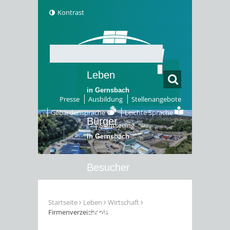
Kontrast
Leben
in Gernsbach
Presse
Ausbildung
Stellenangebote
Gebärdensprache
Leichte Sprache
Bürger
Sightseeing
in Gernsbach
Besucher
in Gernsbach
Startseite
Leben
Wirtschaft
Firmenverzeichnnis
Erleben
in Gernsbach