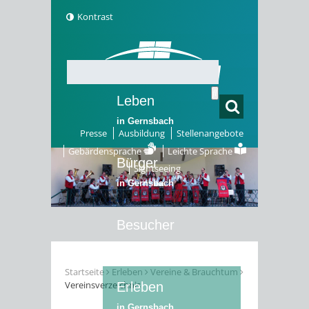
Kontrast
Leben
in Gernsbach
Presse
Ausbildung
Stellenangebote
Gebärdensprache
Leichte Sprache
Bürger
Sightseeing
in Gernsbach
Besucher
in Gernsbach
Startseite
Erleben
Vereine & Brauchtum
Vereinsverzeichnis
Erleben
in Gernsbach