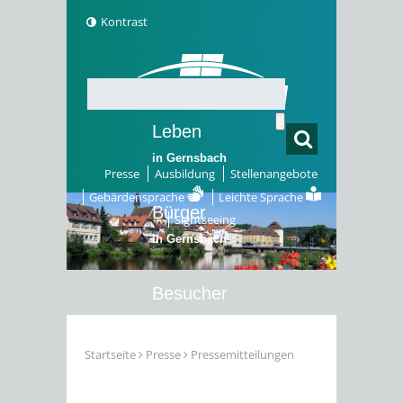
Kontrast
Leben
in Gernsbach
Presse
Ausbildung
Stellenangebote
Gebärdensprache
Leichte Sprache
Bürger
Sightseeing
in Gernsbach
Besucher
in Gernsbach
Startseite
Presse
Pressemitteilungen
Erleben
in Gernsbach