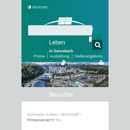
Kontrast
Leben
in Gernsbach
Presse
Ausbildung
Stellenangebote
Gebärdensprache
Leichte Sprache
Bürger
Sightseeing
in Gernsbach
Besucher
in Gernsbach
Startseite
Leben
Wirtschaft
Firmenverzeichnnis
Erleben
in Gernsbach