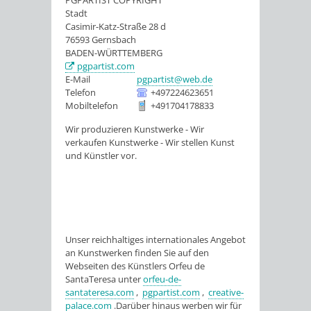
PGPARTIST COPYRIGHT
Stadt
Casimir-Katz-Straße 28 d
76593
Gernsbach
BADEN-WÜRTTEMBERG
pgpartist.com
E-Mail
pgpartist@web.de
Telefon
+497224623651
Mobiltelefon
+491704178833
Wir produzieren Kunstwerke - Wir
verkaufen Kunstwerke - Wir stellen Kunst
und Künstler vor.
Unser reichhaltiges internationales Angebot
an Kunstwerken finden Sie auf den
Webseiten des Künstlers Orfeu de
SantaTeresa unter
orfeu-de-
santateresa.com
,
pgpartist.com
,
creative-
palace.com
.Darüber hinaus werben wir für