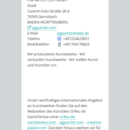
PGPARTIST COPYRIGHT
Stadt
Casimir-Katz-Straße 28 d
76593
Gernsbach
BADEN-WÜRTTEMBERG
pgpartist.com
E-Mail
pgpartist@web.de
Telefon
+497224623651
Mobiltelefon
+491704178833
Wir produzieren Kunstwerke - Wir
verkaufen Kunstwerke - Wir stellen Kunst
und Künstler vor.
Unser reichhaltiges internationales Angebot
an Kunstwerken finden Sie auf den
Webseiten des Künstlers Orfeu de
SantaTeresa unter
orfeu-de-
santateresa.com
,
pgpartist.com
,
creative-
palace.com
.Darüber hinaus werben wir für