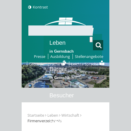
Kontrast
Leben
in Gernsbach
Presse
Ausbildung
Stellenangebote
Gebärdensprache
Leichte Sprache
Bürger
Sightseeing
in Gernsbach
Besucher
in Gernsbach
Startseite
Leben
Wirtschaft
Firmenverzeichnnis
Erleben
in Gernsbach