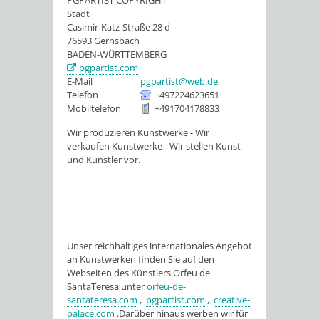
PGPARTIST COPYRIGHT
Stadt
Casimir-Katz-Straße 28 d
76593
Gernsbach
BADEN-WÜRTTEMBERG
pgpartist.com
E-Mail
pgpartist@web.de
Telefon
+497224623651
Mobiltelefon
+491704178833
Wir produzieren Kunstwerke - Wir
verkaufen Kunstwerke - Wir stellen Kunst
und Künstler vor.
Unser reichhaltiges internationales Angebot
an Kunstwerken finden Sie auf den
Webseiten des Künstlers Orfeu de
SantaTeresa unter
orfeu-de-
santateresa.com
,
pgpartist.com
,
creative-
palace.com
.Darüber hinaus werben wir für