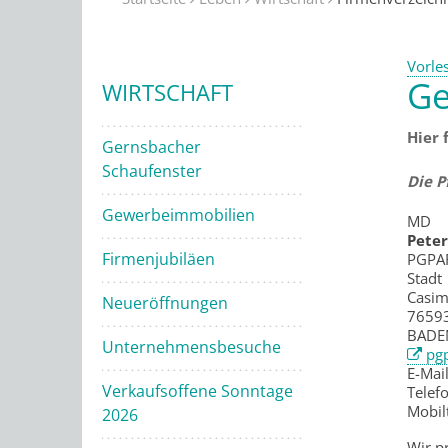
Vorle
Ge
WIRTSCHAFT
Hier 
Gernsbacher
Schaufenster
Die P
Gewerbeimmobilien
MD
Pete
Firmenjubiläen
PGPA
Stadt
Casim
Neueröffnungen
7659
BADE
Unternehmensbesuche
pgp
E-Mai
Verkaufsoffene Sonntage
Telef
Mobil
2026
Wir p