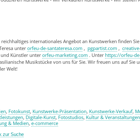
 reichhaltiges internationales Angebot an Kunstwerken finden Si
Teresa unter
orfeu-de-santateresa.com
,
pgpartist.com
,
creativ
 und Künstler unter
orfeu-marketing.com
. Unter
https://orfeu-d
rasilianische Musikstücke von uns für Sie. Wir freuen uns auf Sie 
ler Welt!
ien
,
Fotokunst
,
Kunstwerke-Präsentation
,
Kunstwerke-Verkauf
,
Mu
tleistungen
,
Digitale-Kunst
,
Fotostudios
,
Kultur & Veranstaltungen
ung & Medien
,
e-commerce
k zur Suche