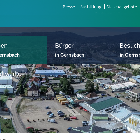
Presse
Ausbildung
Stellenangebote
ben
Bürger
Besuch
Gernsbach
in Gernsbach
in Gerns
dtwerke
nnis