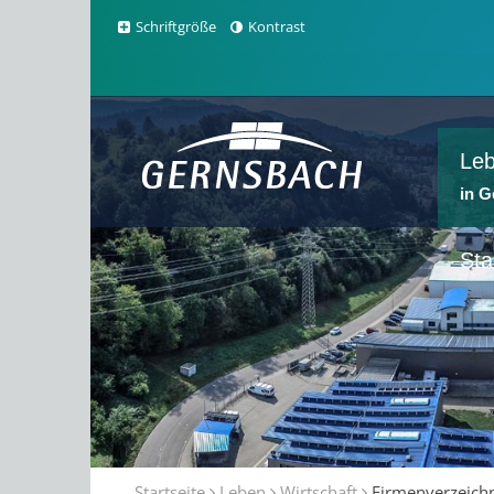
Schriftgröße
Kontrast
Le
in 
Sta
Startseite
Leben
Wirtschaft
Firmenverzeich