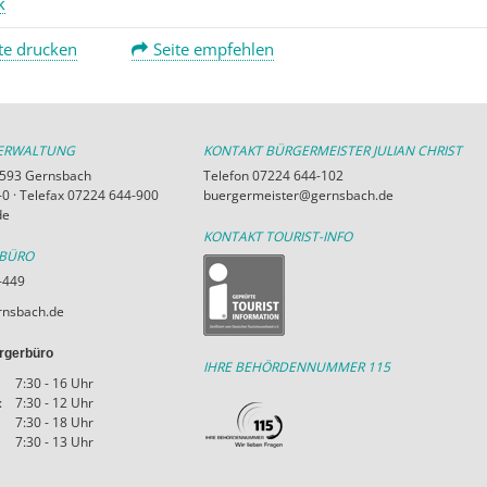
k
te drucken
Seite empfehlen
VERWALTUNG
KONTAKT BÜRGERMEISTER JULIAN CHRIST
76593 Gernsbach
Telefon 07224 644-102
0 · Telefax 07224 644-900
buergermeister@gernsbach.de
de
KONTAKT TOURIST-INFO
RBÜRO
-449
nsbach.de
rgerbüro
IHRE BEHÖRDENNUMMER 115
7:30 - 16 Uhr
:
7:30 - 12 Uhr
7:30 - 18 Uhr
7:30 - 13 Uhr