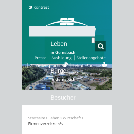
Kontrast
Leben
in Gernsbach
Presse
Ausbildung
Stellenangebote
Gebärdensprache
Leichte Sprache
Bürger
Sightseeing
in Gernsbach
Besucher
in Gernsbach
Startseite
Leben
Wirtschaft
Firmenverzeichnnis
Erleben
in Gernsbach