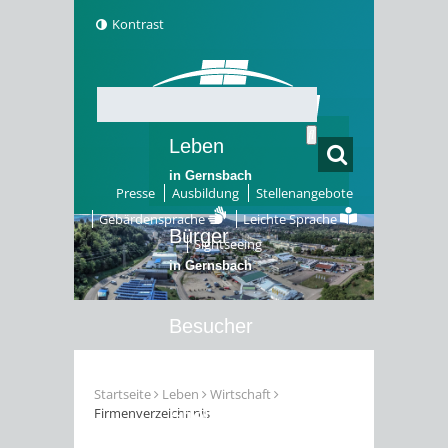
Kontrast
Leben
in Gernsbach
Presse
Ausbildung
Stellenangebote
Gebärdensprache
Leichte Sprache
Bürger
Sightseeing
in Gernsbach
Besucher
in Gernsbach
Startseite
Leben
Wirtschaft
Firmenverzeichnnis
Erleben
in Gernsbach