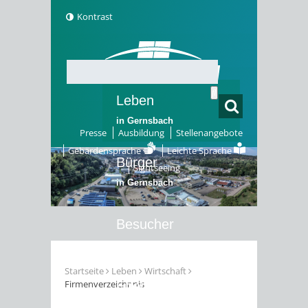
Kontrast
Leben
in Gernsbach
Presse
Ausbildung
Stellenangebote
Gebärdensprache
Leichte Sprache
Bürger
Sightseeing
in Gernsbach
Besucher
in Gernsbach
Startseite
Leben
Wirtschaft
Firmenverzeichnnis
Erleben
in Gernsbach