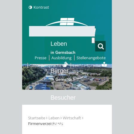
Kontrast
Leben
in Gernsbach
Presse
Ausbildung
Stellenangebote
Gebärdensprache
Leichte Sprache
Bürger
Sightseeing
in Gernsbach
Besucher
in Gernsbach
Startseite
Leben
Wirtschaft
Firmenverzeichnnis
Erleben
in Gernsbach