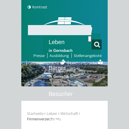
Kontrast
Leben
in Gernsbach
Presse
Ausbildung
Stellenangebote
Gebärdensprache
Leichte Sprache
Bürger
Sightseeing
in Gernsbach
Besucher
in Gernsbach
Startseite
Leben
Wirtschaft
Firmenverzeichnnis
Erleben
in Gernsbach