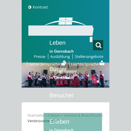
Kontrast
Leben
in Gernsbach
Presse
Ausbildung
Stellenangebote
Gebärdensprache
Leichte Sprache
Bürger
Sightseeing
in Gernsbach
Besucher
in Gernsbach
Startseite
Erleben
Vereine & Brauchtum
Vereinsverzeichnis
Erleben
in Gernsbach