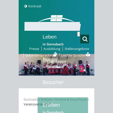
Kontrast
Leben
in Gernsbach
Presse
Ausbildung
Stellenangebote
Gebärdensprache
Leichte Sprache
Bürger
Sightseeing
in Gernsbach
Besucher
in Gernsbach
Startseite
Erleben
Vereine & Brauchtum
Vereinsverzeichnis
Erleben
in Gernsbach